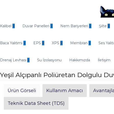
İ
ç
e
r
O
i
d
Kalibel
Duvar Panelleri
Nem Bariyerleri
Şilte
ğ
i
e
n
g
Baca Yalıtımı
EPS
XPS
Membran
Ses Yalıt
E
e
n
ç
d
Drenaj Levhası
Su İzolasyonu
Hakkımızda
İletişim
ü
s
Yeşil Alçıpanlı Poliüretan Dolgulu Du
t
r
i
Ürün Görseli
Kullanım Amacı
Avantajla
y
e
Teknik Data Sheet (TDS)
l
Y