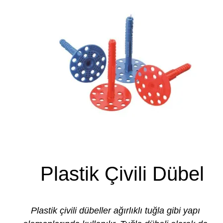
a
l
ı
t
ı
m
A
n
k
a
r
a
T
ü
Plastik Çivili Dübel
r
k
i
y
Plastik çivili dübeller ağırlıklı tuğla gibi yapı