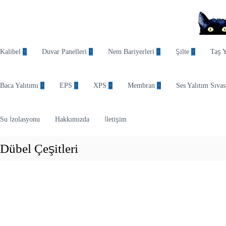
O
d
Kalibel
Duvar Panelleri
Nem Bariyerleri
Şilte
Taş 
i
n
Baca Yalıtımı
EPS
XPS
Membran
Ses Yalıtım Sıvas
E
n
d
Su İzolasyonu
Hakkımızda
İletişim
ü
s
Dübel Çeşitleri
t
r
i
y
e
l
Y