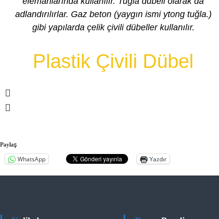
e
elemanlarında kullanılır. Tuğla dübeli olarak da
adlandırılırlar. Gaz beton (yaygın ismi ytong tuğla.)
gibi yapılarda çelik çivili dübeller kullanılır.
Plastik Çivili Dübel
Paylaş
WhatsApp
Yazdır