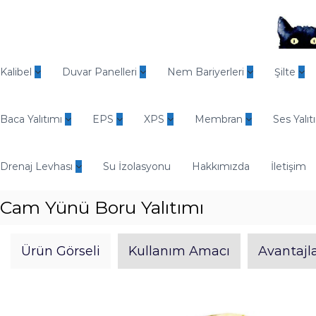
İ
ç
e
r
O
i
d
Kalibel
Duvar Panelleri
Nem Bariyerleri
Şilte
ğ
i
e
n
g
Baca Yalıtımı
EPS
XPS
Membran
Ses Yalıt
E
e
n
ç
d
Drenaj Levhası
Su İzolasyonu
Hakkımızda
İletişim
ü
s
Cam Yünü Boru Yalıtımı
t
r
i
Ürün Görseli
Kullanım Amacı
Avantajla
y
e
l
Y