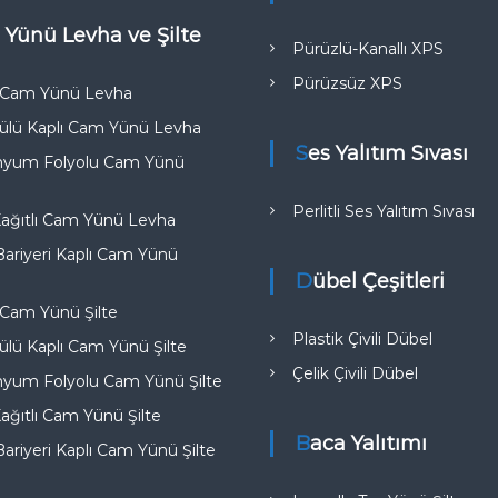
 Yünü Levha ve Şilte
Pürüzlü-Kanallı XPS
Pürüzsüz XPS
k Cam Yünü Levha
ülü Kaplı Cam Yünü Levha
Ses Yalıtım Sıvası
nyum Folyolu Cam Yünü
Perlitli Ses Yalıtım Sıvası
Kağıtlı Cam Yünü Levha
riyeri Kaplı Cam Yünü
Dübel Çeşitleri
 Cam Yünü Şilte
Plastik Çivili Dübel
lü Kaplı Cam Yünü Şilte
Çelik Çivili Dübel
nyum Folyolu Cam Yünü Şilte
Kağıtlı Cam Yünü Şilte
Baca Yalıtımı
riyeri Kaplı Cam Yünü Şilte