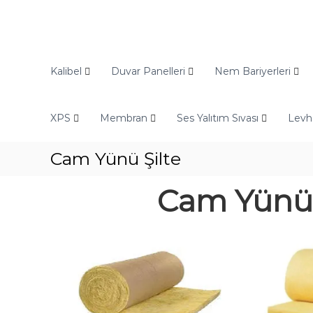
O
d
Kalibel
Duvar Panelleri
Nem Bariyerleri
i
n
XPS
Membran
Ses Yalıtım Sıvası
Levh
E
n
d
Cam Yünü Şilte
ü
s
Cam Yünü
t
r
i
y
e
l
Y