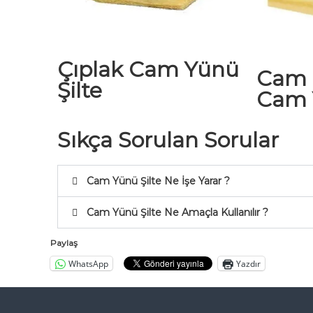
a
l
ı
t
Çıplak Cam Yünü
Cam 
ı
Şilte
m
Cam 
A
n
Sıkça Sorulan Sorular
k
a
r
Cam Yünü Şilte Ne İşe Yarar ?
a
T
Cam Yünü Şilte Ne Amaçla Kullanılır ?
ü
r
Paylaş
k
WhatsApp
Yazdır
i
y