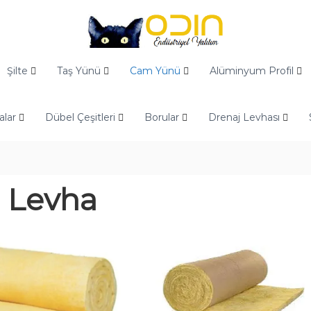
Şilte
Taş Yünü
Cam Yünü
Alüminyum Profil
alar
Dübel Çeşitleri
Borular
Drenaj Levhası
 Levha