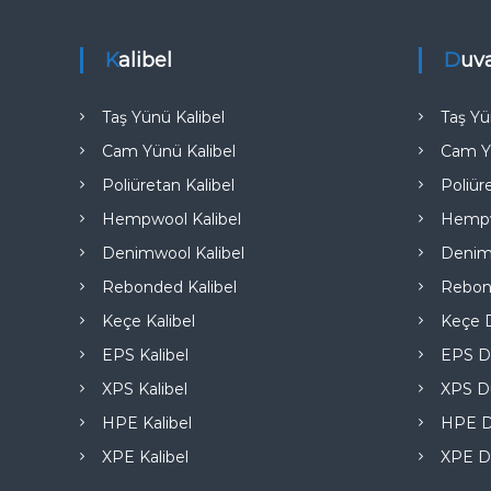
e
Kalibel
Duv
Taş Yünü Kalibel
Taş Yü
Cam Yünü Kalibel
Cam Y
Poliüretan Kalibel
Poliür
Hempwool Kalibel
Hempw
Denimwool Kalibel
Denim
Rebonded Kalibel
Rebon
Keçe Kalibel
Keçe D
EPS Kalibel
EPS D
XPS Kalibel
XPS Du
HPE Kalibel
HPE D
XPE Kalibel
XPE D