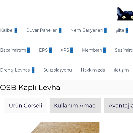
İ
ç
e
r
O
i
d
Kalibel
Duvar Panelleri
Nem Bariyerleri
Şilte
ğ
i
e
n
g
Baca Yalıtımı
EPS
XPS
Membran
Ses Yalıt
E
e
n
ç
d
Drenaj Levhası
Su İzolasyonu
Hakkımızda
İletişim
ü
s
OSB Kaplı Levha
t
r
i
Ürün Görseli
Kullanım Amacı
Avantajla
y
e
l
Y