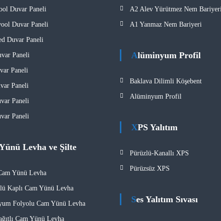
ol Duvar Paneli
A2 Alev Yürütmez Nem Bariyeri
ol Duvar Paneli
A1 Yanmaz Nem Bariyeri​
d Duvar Paneli
Alüminyum Profil
var Paneli
ar Paneli
Baklava Dilimli Köşebent
ar Paneli
Alüminyum Profil
ar Paneli
ar Paneli
XPS Yalıtım
 Yünü Levha ve Şilte
Pürüzlü-Kanallı XPS
Pürüzsüz XPS
 Cam Yünü Levha
lü Kaplı Cam Yünü Levha
Ses Yalıtım Sıvası
yum Folyolu Cam Yünü Levha
ağıtlı Cam Yünü Levha