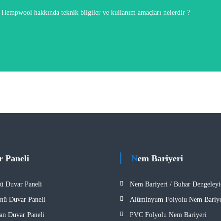
eten ve kenevir liflerinden üretilen son derece doğal, sağlıklı ve sürdürülebili
Hempwool hakkında teknik bilgiler ve kullanım amaçları nelerdir ?
r Paneli
Nem Bariyeri
ü Duvar Paneli
Nem Bariyeri / Buhar Dengeleyi
nü Duvar Paneli
Alüminyum Folyolu Nem Bariye
tan Duvar Paneli
PVC Folyolu Nem Bariyeri