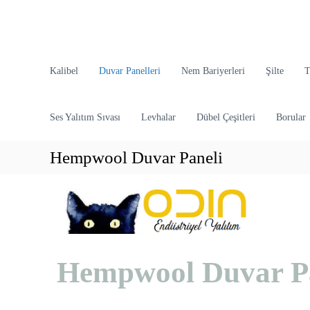
O
d
Kalibel
Duvar Panelleri
Nem Bariyerleri
Şilte
T
i
n
Ses Yalıtım Sıvası
Levhalar
Dübel Çeşitleri
Borular
E
n
d
Hempwool Duvar Paneli
ü
s
t
r
i
y
Hempwool Duvar P
e
l
Y