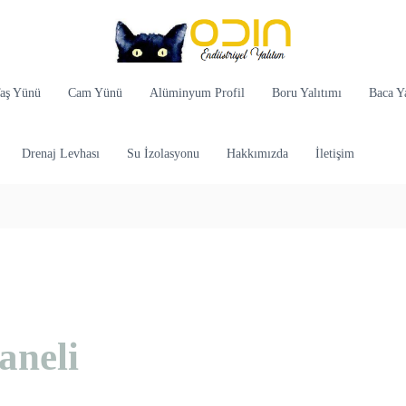
aş Yünü
Cam Yünü
Alüminyum Profil
Boru Yalıtımı
Baca Ya
Drenaj Levhası
Su İzolasyonu
Hakkımızda
İletişim
aneli