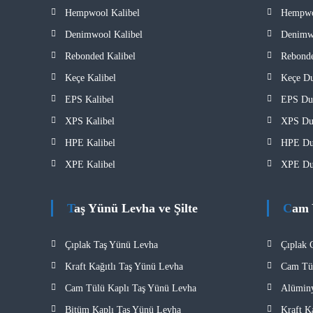
Hempwool Kalibel
Hempwo
Denimwool Kalibel
Denimwo
Rebonded Kalibel
Rebonde
Keçe Kalibel
Keçe Du
EPS Kalibel
EPS Duv
XPS Kalibel
XPS Duv
HPE Kalibel
HPE Duv
XPE Kalibel
XPE Duv
Taş Yünü Levha ve Şilte
Cam
Çıplak Taş Yünü Levha
Çıplak
Kraft Kağıtlı Taş Yünü Levha
Cam Tü
Cam Tülü Kaplı Taş Yünü Levha
Alümin
Bitüm Kaplı Taş Yünü Levha
Kraft K