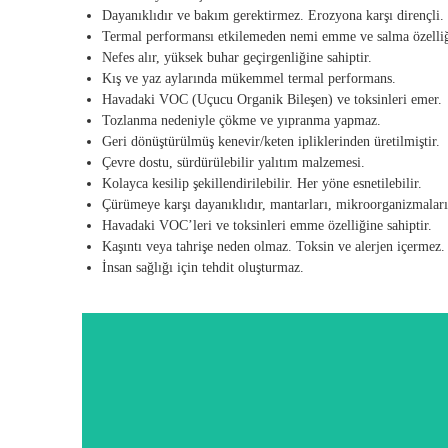
Dayanıklıdır ve bakım gerektirmez. Erozyona karşı dirençli.
Termal performansı etkilemeden nemi emme ve salma özelliği
Nefes alır, yüksek buhar geçirgenliğine sahiptir.
Kış ve yaz aylarında mükemmel termal performans.
Havadaki VOC (Uçucu Organik Bileşen) ve toksinleri emer.
Tozlanma nedeniyle çökme ve yıpranma yapmaz.
Geri dönüştürülmüş kenevir/keten ipliklerinden üretilmiştir.
Çevre dostu, sürdürülebilir yalıtım malzemesi.
Kolayca kesilip şekillendirilebilir. Her yöne esnetilebilir.
Çürümeye karşı dayanıklıdır, mantarları, mikroorganizmaları v
Havadaki VOC’leri ve toksinleri emme özelliğine sahiptir.
Kaşıntı veya tahrişe neden olmaz. Toksin ve alerjen içermez.
İnsan sağlığı için tehdit oluşturmaz.