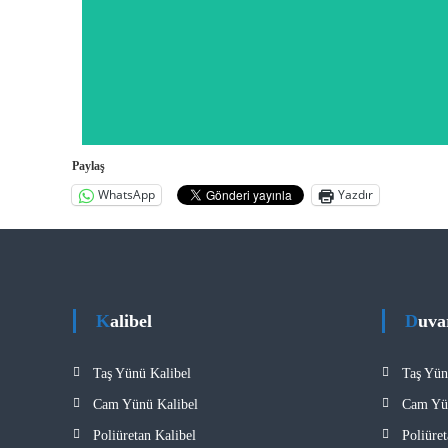
Hempwool yalıtım keçesi, geri dönüştürülmüş k
Paylaş
WhatsApp
Yazdır
Kalibel
Duva
Taş Yünü Kalibel
Taş Yün
Cam Yünü Kalibel
Cam Yü
Poliüretan Kalibel
Poliüre