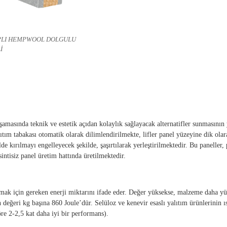
PLI HEMPWOOL DOLGULU
İ
masında teknik ve estetik açıdan kolaylık sağlayacak alternatifler sunmasının ya
alıtım tabakası otomatik olarak dilimlendirilmekte, lifler panel yüzeyine dik ola
de kırılmayı engelleyecek şekilde, şaşırtılarak yerleştirilmektedir. Bu paneller,
intisiz panel üretim hattında üretilmektedir.
ak için gereken enerji miktarını ifade eder. Değer yüksekse, malzeme daha yük
değeri kg başına 860 Joule’dür. Selüloz ve kenevir esaslı yalıtım ürünlerinin ısı
re 2-2,5 kat daha iyi bir performans).