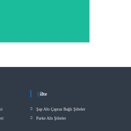
r bir bitkisel yalıtım malzemesidir.
Şilte
ci
Şap Altı Çapraz Bağlı Şilteler
ri
Parke Altı Şilteler