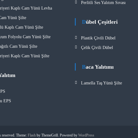
Perlitli Ses Yalıtım Sıvası
iyeri Kaplı Cam Yünü Levha
Cam Yünü Şilte
Dübel Çeşitleri
ü Kaplı Cam Yünü Şilte
um Folyolu Cam Yünü Şilte
Plastik Çivili Dübel
ağıtlı Cam Yünü Şilte
Çelik Çivili Dübel
iyeri Kaplı Cam Yünü Şilte
Baca Yalıtımı
Yalıtım
Lamella Taş Yünü Şilte
EPS
lu EPS
ts reserved. Theme:
Flash
by ThemeGrill. Powered by
WordPress