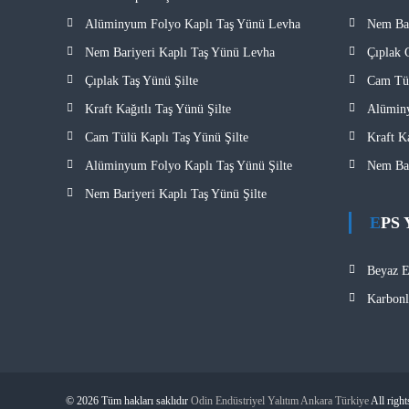
Alüminyum Folyo Kaplı Taş Yünü Levha
Nem Bar
Nem Bariyeri Kaplı Taş Yünü Levha
Çıplak 
Çıplak Taş Yünü Şilte
Cam Tül
Kraft Kağıtlı Taş Yünü Şilte
Alüminy
Cam Tülü Kaplı Taş Yünü Şilte
Kraft K
Alüminyum Folyo Kaplı Taş Yünü Şilte
Nem Bar
Nem Bariyeri Kaplı Taş Yünü Şilte
EPS 
Beyaz 
Karbon
© 2026 Tüm hakları saklıdır
Odin Endüstriyel Yalıtım Ankara Türkiye
All righ