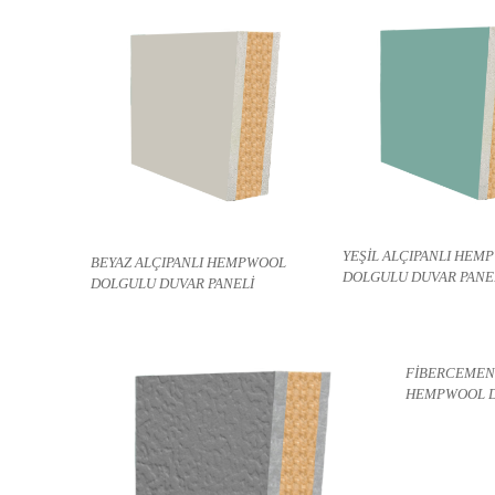
a
l
ı
t
ı
m
A
n
k
a
YEŞİL ALÇIPANLI HEM
BEYAZ ALÇIPANLI HEMPWOOL
DOLGULU DUVAR PANE
r
DOLGULU DUVAR PANELİ
a
T
ü
FİBERCEMENT
r
HEMPWOOL D
k
i
y