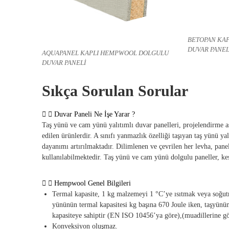
BETOPAN KA
DUVAR PANEL
AQUAPANEL KAPLI HEMPWOOL DOLGULU
DUVAR PANELİ
Sıkça Sorulan Sorular
Duvar Paneli Ne İşe Yarar ?
Taş yünü ve cam yünü yalıtımlı duvar panelleri, projelendirme aşa
edilen ürünlerdir. A sınıfı yanmazlık özelliği taşıyan taş yünü y
dayanımı artırılmaktadır. Dilimlenen ve çevrilen her levha, panel
kullanılabilmektedir. Taş yünü ve cam yünü dolgulu paneller, kes
Hempwool Genel Bilgileri
Termal kapasite, 1 kg malzemeyi 1 °C’ye ısıtmak veya soğutm
yününün termal kapasitesi kg başına 670 Joule iken, taşyünün 
kapasiteye sahiptir (EN ISO 10456’ya göre),(muadillerine gö
Konveksiyon oluşmaz.