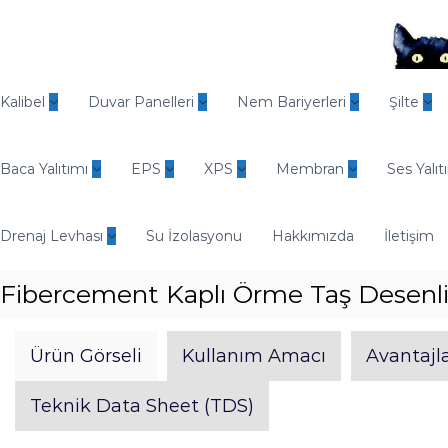
İ
ç
e
r
O
i
d
Kalibel
Duvar Panelleri
Nem Bariyerleri
Şilte
ğ
i
e
n
g
Baca Yalıtımı
EPS
XPS
Membran
Ses Yalıt
E
e
n
ç
d
Drenaj Levhası
Su İzolasyonu
Hakkımızda
İletişim
ü
s
Fibercement Kaplı Örme Taş Desenl
t
r
i
Ürün Görseli
Kullanım Amacı
Avantajla
y
e
Teknik Data Sheet (TDS)
l
Y