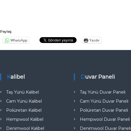
a
l
ı
t
ı
Paylaş
m
WhatsApp
Yazdır
A
n
k
a
r
Kalibel
Duvar Paneli
a
T
Taş Yünü Kalibel
Taş Yünü Duvar Paneli
ü
Cam Yünü Kalibel
Cam Yünü Duvar Paneli
r
k
Poliüretan Kalibel
Poliüretan Duvar Paneli
i
Hempwool Kalibel
Hempwool Duvar Paneli
y
Denimwool Kalibel
Denimwool Duvar Paneli