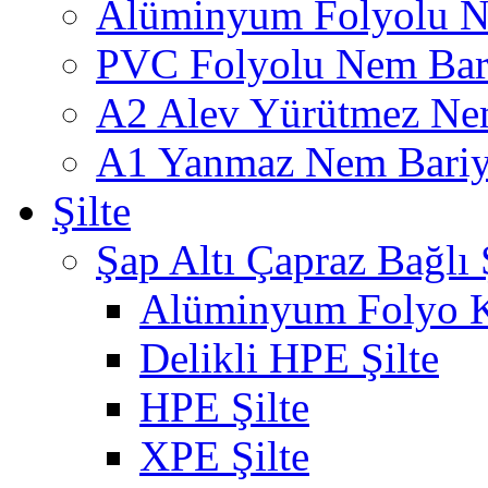
Alüminyum Folyolu N
PVC Folyolu Nem Bar
A2 Alev Yürütmez Nem
A1 Yanmaz Nem Bariye
Şilte
Şap Altı Çapraz Bağlı Ş
Alüminyum Folyo K
Delikli HPE Şilte
HPE Şilte
XPE Şilte