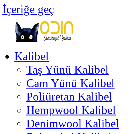
İçeriğe geç
Kalibel
Odin
Endüstriyel
Taş Yünü Kalibel
Yalıtım
Ankara
Türkiye
Cam Yünü Kalibel
Poliüretan Kalibel
Hempwool Kalibel
Denimwool Kalibel