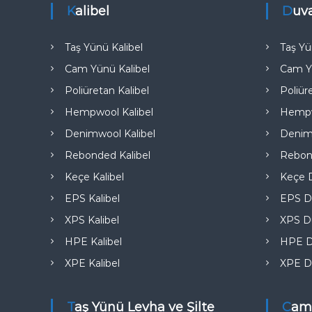
e
Kalibel
Duv
Taş Yünü Kalibel
Taş Yü
Cam Yünü Kalibel
Cam Y
Poliüretan Kalibel
Poliür
Hempwool Kalibel
Hempw
Denimwool Kalibel
Denim
Rebonded Kalibel
Rebon
Keçe Kalibel
Keçe D
EPS Kalibel
EPS D
XPS Kalibel
XPS Du
HPE Kalibel
HPE D
XPE Kalibel
XPE D
Taş Yünü Levha ve Şilte
Cam