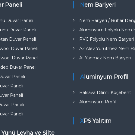
ar Paneli
Nem Bariyeri
nü Duvar Paneli
Nem Bariyeri / Buhar Deng
ünü Duvar Paneli
Alüminyum Folyolu Nem Ba
etan Duvar Paneli
PVC Folyolu Nem Bariyeri
ool Duvar Paneli
A2 Alev Yürütmez Nem Bar
wool Duvar Paneli
A1 Yanmaz Nem Bariyeri​
ded Duvar Paneli
Alüminyum Profil
uvar Paneli
uvar Paneli
Baklava Dilimli Köşebent
var Paneli
Alüminyum Profil
uvar Paneli
uvar Paneli
XPS Yalıtım
 Yünü Levha ve Şilte