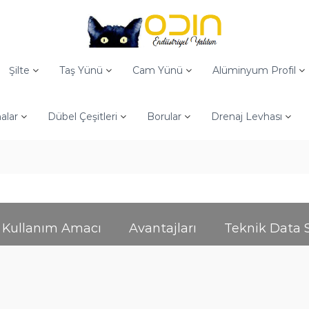
Şilte
Taş Yünü
Cam Yünü
Alüminyum Profil
alar
Dübel Çeşitleri
Borular
Drenaj Levhası
Kullanım Amacı
Avantajları
Teknik Data 