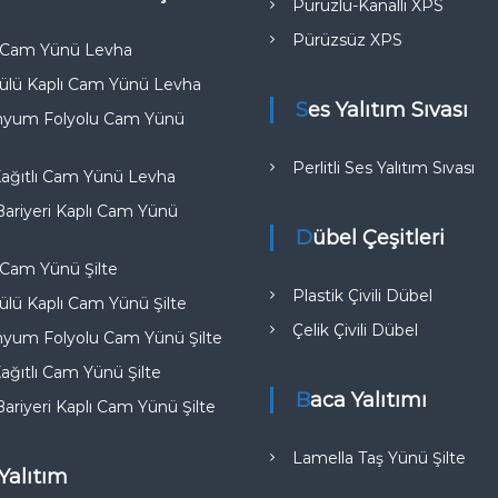
Pürüzlü-Kanallı XPS
Pürüzsüz XPS
k Cam Yünü Levha
ülü Kaplı Cam Yünü Levha
Ses Yalıtım Sıvası
nyum Folyolu Cam Yünü
Perlitli Ses Yalıtım Sıvası
Kağıtlı Cam Yünü Levha
riyeri Kaplı Cam Yünü
Dübel Çeşitleri
 Cam Yünü Şilte
Plastik Çivili Dübel
lü Kaplı Cam Yünü Şilte
Çelik Çivili Dübel
nyum Folyolu Cam Yünü Şilte
Kağıtlı Cam Yünü Şilte
Baca Yalıtımı
riyeri Kaplı Cam Yünü Şilte
Lamella Taş Yünü Şilte
 Yalıtım