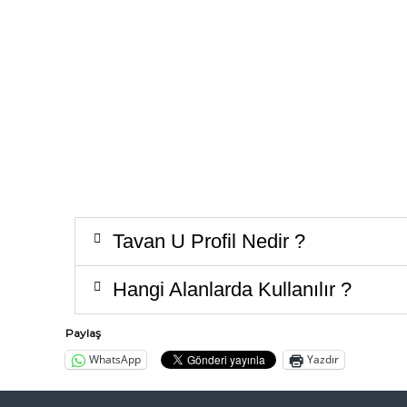
a
l
ı
t
ı
m
A
n
k
a
r
Tavan U Profil Nedir ?
a
T
Hangi Alanlarda Kullanılır ?
ü
r
Paylaş
k
i
WhatsApp
Yazdır
y