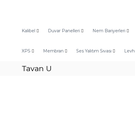
O
d
Kalibel
Duvar Panelleri
Nem Bariyerleri
i
n
XPS
Membran
Ses Yalıtım Sıvası
Levh
E
n
d
Tavan U
ü
s
t
r
i
y
e
l
Y