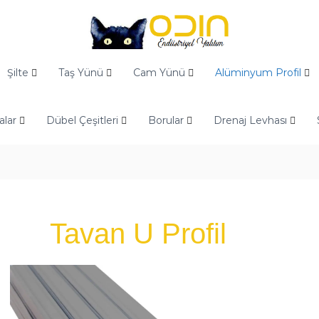
Şilte
Taş Yünü
Cam Yünü
Alüminyum Profil
alar
Dübel Çeşitleri
Borular
Drenaj Levhası
Tavan U Profil