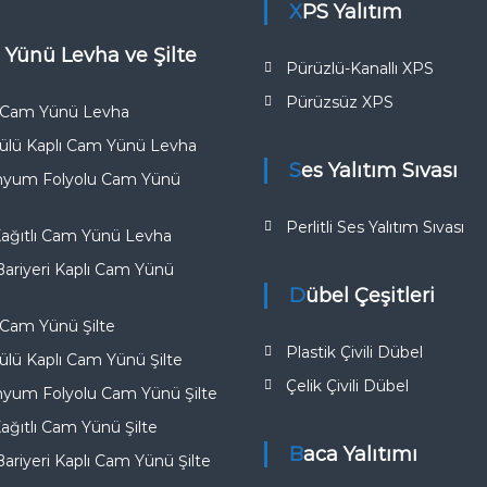
XPS Yalıtım
 Yünü Levha ve Şilte
Pürüzlü-Kanallı XPS
Pürüzsüz XPS
k Cam Yünü Levha
ülü Kaplı Cam Yünü Levha
Ses Yalıtım Sıvası
nyum Folyolu Cam Yünü
Perlitli Ses Yalıtım Sıvası
Kağıtlı Cam Yünü Levha
riyeri Kaplı Cam Yünü
Dübel Çeşitleri
 Cam Yünü Şilte
Plastik Çivili Dübel
lü Kaplı Cam Yünü Şilte
Çelik Çivili Dübel
nyum Folyolu Cam Yünü Şilte
Kağıtlı Cam Yünü Şilte
Baca Yalıtımı
riyeri Kaplı Cam Yünü Şilte