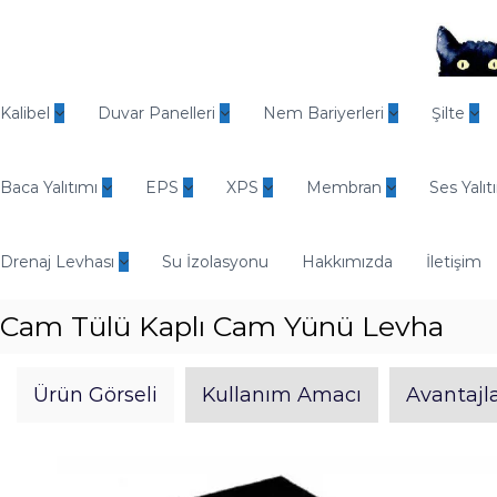
İ
ç
e
r
O
i
d
Kalibel
Duvar Panelleri
Nem Bariyerleri
Şilte
ğ
i
e
n
g
Baca Yalıtımı
EPS
XPS
Membran
Ses Yalıt
E
e
n
ç
d
Drenaj Levhası
Su İzolasyonu
Hakkımızda
İletişim
ü
s
Cam Tülü Kaplı Cam Yünü Levha
t
r
i
Ürün Görseli
Kullanım Amacı
Avantajla
y
e
l
Y