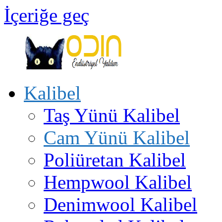
İçeriğe geç
Kalibel
Odin
Endüstriyel
Taş Yünü Kalibel
Yalıtım
Ankara
Türkiye
Cam Yünü Kalibel
Poliüretan Kalibel
Hempwool Kalibel
Denimwool Kalibel