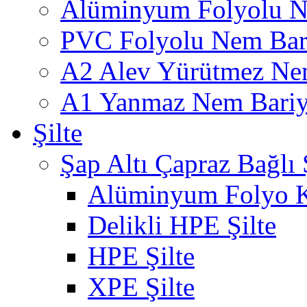
Alüminyum Folyolu N
PVC Folyolu Nem Bar
A2 Alev Yürütmez Nem
A1 Yanmaz Nem Bariye
Şilte
Şap Altı Çapraz Bağlı Ş
Alüminyum Folyo K
Delikli HPE Şilte
HPE Şilte
XPE Şilte