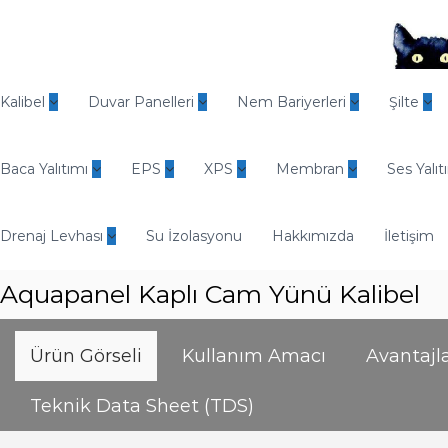
İ
ç
e
r
O
i
d
Kalibel
Duvar Panelleri
Nem Bariyerleri
Şilte
ğ
i
e
n
g
Baca Yalıtımı
EPS
XPS
Membran
Ses Yalıt
E
e
n
ç
d
Drenaj Levhası
Su İzolasyonu
Hakkımızda
İletişim
ü
s
Aquapanel Kaplı Cam Yünü Kalibel
t
r
i
Ürün Görseli
Kullanım Amacı
Avantajla
y
e
Teknik Data Sheet (TDS)
l
Y