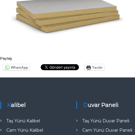
a
l
ı
t
ı
m
A
n
Paylaş
k
WhatsApp
Yazdır
a
r
a
T
ü
Kalibel
Duvar Paneli
r
k
i
Taş Yünü Kalibel
Taş Yünü Duvar Paneli
y
Cam Yünü Kalibel
Cam Yünü Duvar Paneli