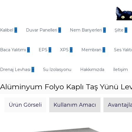
İ
ç
e
r
O
i
d
Kalibel
Duvar Panelleri
Nem Bariyerleri
Şilte
ğ
i
e
n
g
Baca Yalıtımı
EPS
XPS
Membran
Ses Yalıt
E
e
n
ç
d
Drenaj Levhası
Su İzolasyonu
Hakkımızda
İletişim
ü
s
Alüminyum Folyo Kaplı Taş Yünü Le
t
r
i
Ürün Görseli
Kullanım Amacı
Avantajla
y
e
l
Y