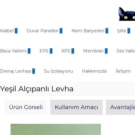
İ
ç
e
r
O
i
d
Kalibel
Duvar Panelleri
Nem Bariyerleri
Şilte
ğ
i
e
n
g
Baca Yalıtımı
EPS
XPS
Membran
Ses Yalıt
E
e
n
ç
d
Drenaj Levhası
Su İzolasyonu
Hakkımızda
İletişim
ü
s
Yeşil Alçıpanlı Levha
t
r
i
Ürün Görseli
Kullanım Amacı
Avantajla
y
e
l
Y