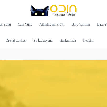
aş Yünü
Cam Yünü
Alüminyum Profil
Boru Yalıtımı
Baca Ya
Drenaj Levhası
Su İzolasyonu
Hakkımızda
İletişim