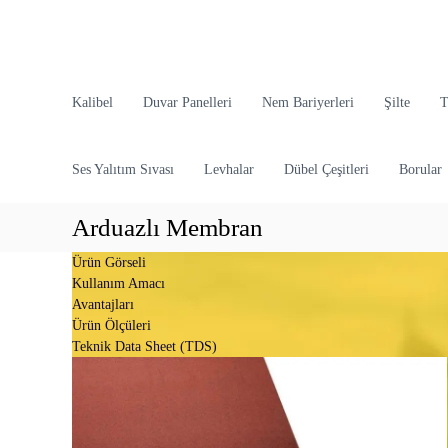
İ
ç
e
r
O
i
d
Kalibel
Duvar Panelleri
Nem Bariyerleri
Şilte
T
ğ
i
e
n
g
Ses Yalıtım Sıvası
Levhalar
Dübel Çeşitleri
Borular
E
e
n
ç
d
Arduazlı Membran
ü
Ürün Görseli
s
Kullanım Amacı
t
Avantajları
r
Ürün Ölçüleri
i
Teknik Data Sheet (TDS)
y
e
l
Y