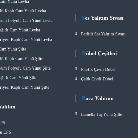
 Cam Yünü Levha
lü Kaplı Cam Yünü Levha
Ses Yalıtım Sıvası
yum Folyolu Cam Yünü Levha
ağıtlı Cam Yünü Levha
Perlitli Ses Yalıtım Sıvası
iyeri Kaplı Cam Yünü Levha
Cam Yünü Şilte
Dübel Çeşitleri
ü Kaplı Cam Yünü Şilte
um Folyolu Cam Yünü Şilte
Plastik Çivili Dübel
ağıtlı Cam Yünü Şilte
Çelik Çivili Dübel
iyeri Kaplı Cam Yünü Şilte
Baca Yalıtımı
Yalıtım
Lamella Taş Yünü Şilte
EPS
lu EPS