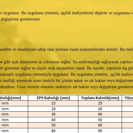
uygulanır. Bu uygulama yöntemi, işçilik maliyetlerini düşürür ve uygulama sür
 değiştirme gerektirmez.
eklik ve elastikiyete sahip olan polimer esaslı malzemelerden üretilir. Bu özel
n gibi açık alanlarının su yalıtımını sağlar. Su sızdırmazlığı sağlayarak yapıla
ir görünüm sağlar ve çeşitli renk seçenekleri sunar. Bu sayede, yapıların dış 
katmanlı uygulama yöntemiyle uygulanır. Bu uygulama yöntemi, işçilik maliyetl
 özelliği sayesinde uzun ömürlü bir çözüm sunar ve sık bakım veya değiştirme
üşüktür. Uzun ömürlü olmaları nedeniyle sık bakım veya değiştirme gerektirmez