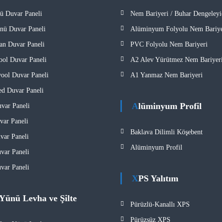
ü Duvar Paneli
Nem Bariyeri / Buhar Dengeleyi
nü Duvar Paneli
Alüminyum Folyolu Nem Bariye
tan Duvar Paneli
PVC Folyolu Nem Bariyeri
ol Duvar Paneli
A2 Alev Yürütmez Nem Bariyeri
ol Duvar Paneli
A1 Yanmaz Nem Bariyeri​
d Duvar Paneli
Alüminyum Profil
var Paneli
ar Paneli
Baklava Dilimli Köşebent
ar Paneli
Alüminyum Profil
ar Paneli
ar Paneli
XPS Yalıtım
 Yünü Levha ve Şilte
Pürüzlü-Kanallı XPS
Pürüzsüz XPS