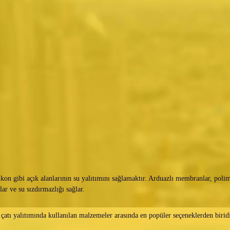
kon gibi açık alanlarının su yalıtımını sağlamaktır. Arduazlı membranlar, polim
lar ve su sızdırmazlığı sağlar.
, çatı yalıtımında kullanılan malzemeler arasında en popüler seçeneklerden birid