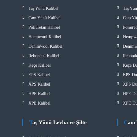
Taş Yünü Kalibel
Taş Yün
Cam Yünü Kalibel
Cam Yü
Poliüretan Kalibel
Poliüre
Hempwool Kalibel
Hempwo
Denimwool Kalibel
Denimwo
Rebonded Kalibel
Rebonde
Keçe Kalibel
Keçe Du
EPS Kalibel
EPS Duv
XPS Kalibel
XPS Duv
HPE Kalibel
HPE Duv
XPE Kalibel
XPE Duv
Taş Yünü Levha ve Şilte
Cam