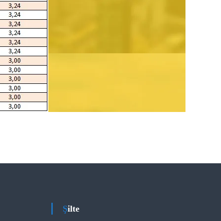
Şilte