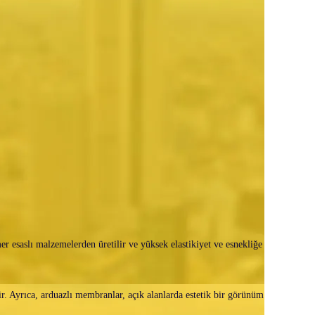
er esaslı malzemelerden üretilir ve yüksek elastikiyet ve esnekliğe
ir. Ayrıca, arduazlı membranlar, açık alanlarda estetik bir görünüm