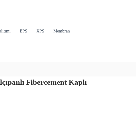
lıtımı
EPS
XPS
Membran
lçıpanlı
Fibercement Kaplı