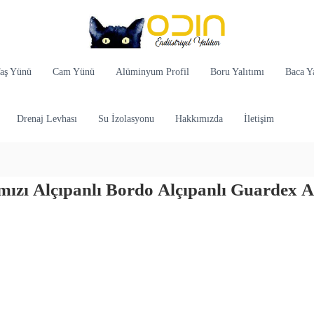
aş Yünü
Cam Yünü
Alüminyum Profil
Boru Yalıtımı
Baca Ya
Drenaj Levhası
Su İzolasyonu
Hakkımızda
İletişim
mızı Alçıpanlı
Bordo Alçıpanlı
Guardex A