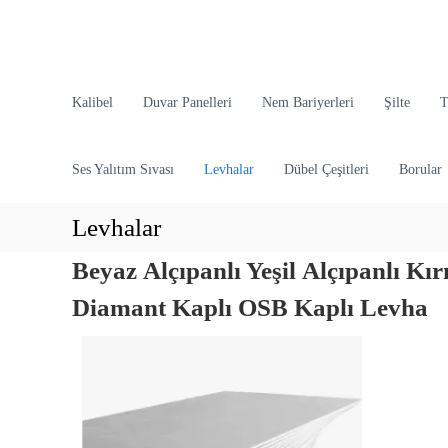
İ
ç
e
r
O
i
d
Kalibel
Duvar Panelleri
Nem Bariyerleri
Şilte
T
ğ
i
e
n
g
Ses Yalıtım Sıvası
Levhalar
Dübel Çeşitleri
Borular
E
e
n
ç
d
Levhalar
ü
Beyaz Alçıpanlı
Yeşil Alçıpanlı
Kır
s
t
Diamant Kaplı
OSB Kaplı
Levha
r
i
y
e
l
Y