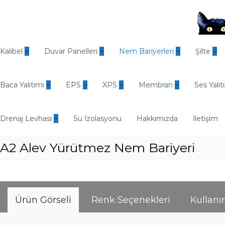
İ
ç
e
r
O
i
d
Kalibel
Duvar Panelleri
Nem Bariyerleri
Şilte
ğ
i
e
n
g
Baca Yalıtımı
EPS
XPS
Membran
Ses Yalıt
E
e
n
ç
d
Drenaj Levhası
Su İzolasyonu
Hakkımızda
İletişim
ü
s
A2 Alev Yürütmez Nem Bariyeri​
t
r
i
y
e
Ürün Görseli
Renk Seçenekleri
Kullan
l
Y