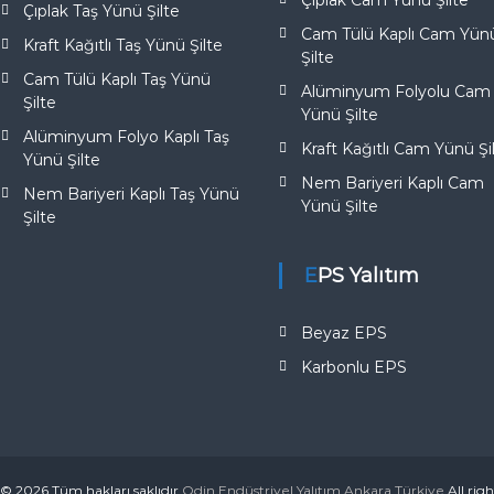
Çıplak Cam Yünü Şilte
Çıplak Taş Yünü Şilte
Cam Tülü Kaplı Cam Yün
Kraft Kağıtlı Taş Yünü Şilte
Şilte
Cam Tülü Kaplı Taş Yünü
Alüminyum Folyolu Cam
Şilte
Yünü Şilte
Alüminyum Folyo Kaplı Taş
Kraft Kağıtlı Cam Yünü Şi
Yünü Şilte
Nem Bariyeri Kaplı Cam
Nem Bariyeri Kaplı Taş Yünü
Yünü Şilte
Şilte
EPS Yalıtım
Beyaz EPS
Karbonlu EPS
© 2026 Tüm hakları saklıdır
Odin Endüstriyel Yalıtım Ankara Türkiye
All rig