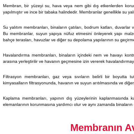
e
Membran, bir yüzeyi su, hava veya nem gibi dış etkenlerden korum
yapılmıştır ve ince bir tabaka halindedir. Membranlar genellikle su yalı
Su yalıtım membranları, binaların çatıları, bodrum katları, duvarlar ve
Bu membranlar, suyun yapıya nüfuz etmesini önleyerek yapı malze
bahçe terasları, havuzlar ve diğer su depolama yapılarının su geçirmez
Havalandırma membranları, binaların içindeki nem ve havayı kontr
arasına yerleştirilir ve havanın geçmesine izin vererek havalandırmayı
Filtrasyon membranları, gaz veya sıvıların belirli bir boyutta t
kimyasalların filtrasyonunda, havanın ve suyun arıtılmasında ve diğer e
Kaplama membranları, yapının dış yüzeylerinin kaplanmasında kulla
elemanlarının korunmasına yardımcı olur ve aynı zamanda binaların d
Membranın Ava