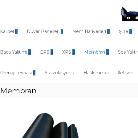
O
d
Kalibel
Duvar Panelleri
Nem Bariyerleri
Şilte
i
n
Baca Yalıtımı
EPS
XPS
Membran
Ses Yalıtı
E
n
d
Drenaj Levhası
Su İzolasyonu
Hakkımızda
İletişim
ü
s
Membran
t
r
i
y
e
l
Y