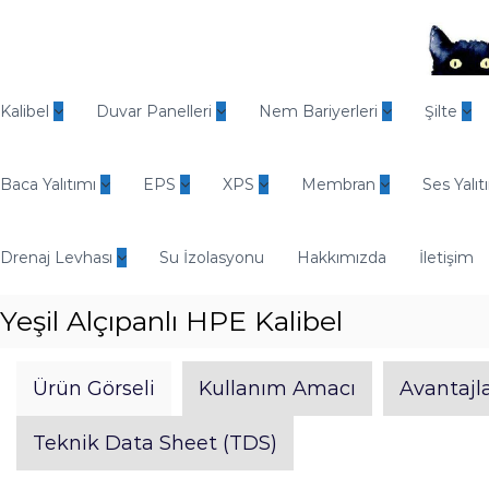
İ
ç
e
r
O
i
d
Kalibel
Duvar Panelleri
Nem Bariyerleri
Şilte
ğ
i
e
n
g
Baca Yalıtımı
EPS
XPS
Membran
Ses Yalıt
E
e
n
ç
d
Drenaj Levhası
Su İzolasyonu
Hakkımızda
İletişim
ü
s
Yeşil Alçıpanlı HPE Kalibel
t
r
i
Ürün Görseli
Kullanım Amacı
Avantajla
y
e
Teknik Data Sheet (TDS)
l
Y