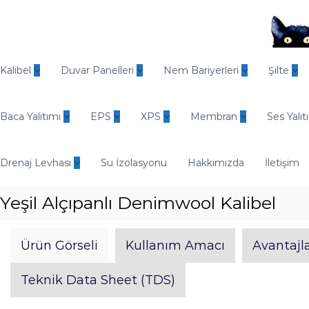
İ
ç
e
r
O
i
d
Kalibel
Duvar Panelleri
Nem Bariyerleri
Şilte
ğ
i
e
n
g
Baca Yalıtımı
EPS
XPS
Membran
Ses Yalıt
E
e
n
ç
d
Drenaj Levhası
Su İzolasyonu
Hakkımızda
İletişim
ü
s
Yeşil Alçıpanlı Denimwool Kalibel
t
r
i
Ürün Görseli
Kullanım Amacı
Avantajla
y
e
Teknik Data Sheet (TDS)
l
Y