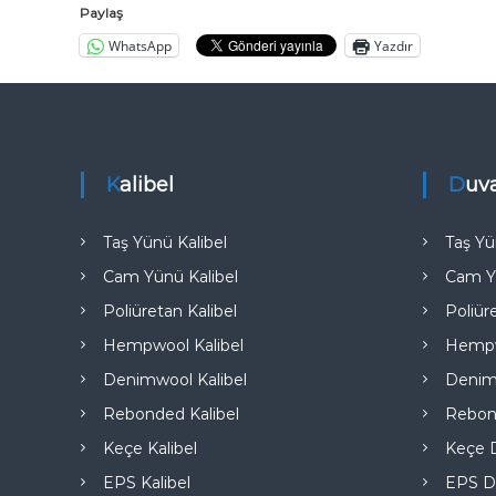
a
Paylaş
l
WhatsApp
Yazdır
ı
t
ı
m
A
Kalibel
Duv
n
k
Taş Yünü Kalibel
Taş Yü
a
Cam Yünü Kalibel
Cam Y
r
a
Poliüretan Kalibel
Poliür
T
Hempwool Kalibel
Hempw
ü
Denimwool Kalibel
Denim
r
k
Rebonded Kalibel
Rebon
i
Keçe Kalibel
Keçe D
y
EPS Kalibel
EPS D