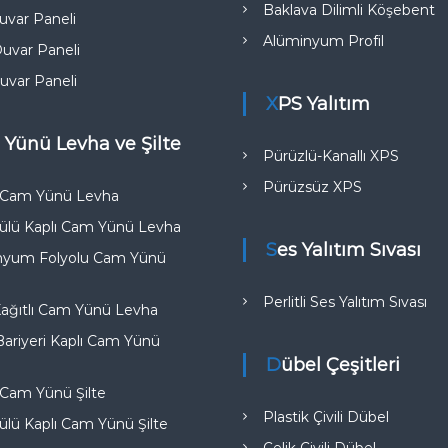
Baklava Dilimli Köşebent
var Paneli
Alüminyum Profil
uvar Paneli
uvar Paneli
XPS Yalıtım
 Yünü Levha ve Şilte
Pürüzlü-Kanallı XPS
Pürüzsüz XPS
k Cam Yünü Levha
ülü Kaplı Cam Yünü Levha
Ses Yalıtım Sıvası
nyum Folyolu Cam Yünü
Perlitli Ses Yalıtım Sıvası
Kağıtlı Cam Yünü Levha
riyeri Kaplı Cam Yünü
Dübel Çeşitleri
 Cam Yünü Şilte
Plastik Çivili Dübel
lü Kaplı Cam Yünü Şilte