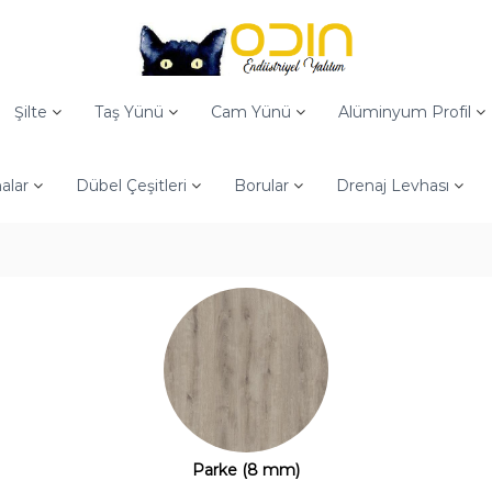
Şilte
Taş Yünü
Cam Yünü
Alüminyum Profil
alar
Dübel Çeşitleri
Borular
Drenaj Levhası
Parke (8 mm)