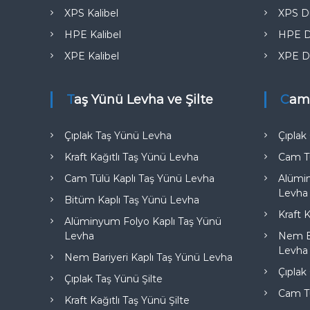
e
XPS Kalibel
XPS Du
HPE Kalibel
HPE D
XPE Kalibel
XPE D
Taş Yünü Levha ve Şilte
Cam
Çıplak Taş Yünü Levha
Çıpla
Kraft Kağıtlı Taş Yünü Levha
Cam T
Cam Tülü Kaplı Taş Yünü Levha
Alümi
Levha
Bitüm Kaplı Taş Yünü Levha
Kraft 
Alüminyum Folyo Kaplı Taş Yünü
Levha
Nem Ba
Levha
Nem Bariyeri Kaplı Taş Yünü Levha
Çıplak
Çıplak Taş Yünü Şilte
Cam Tü
Kraft Kağıtlı Taş Yünü Şilte