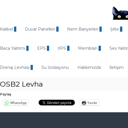
İ
ç
e
r
O
i
d
Kalibel
Duvar Panelleri
Nem Bariyerleri
Şilte
ğ
i
e
n
g
Baca Yalıtımı
EPS
XPS
Membran
Ses Yalıtı
E
e
n
ç
d
Drenaj Levhası
Su İzolasyonu
Hakkımızda
İletişim
ü
s
OSB2 Levha
t
r
Paylaş
i
WhatsApp
Yazdır
y
e
l
Y