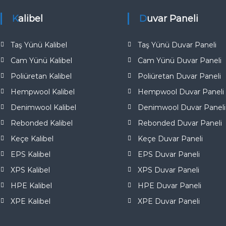
a
Kalibel
Duvar Paneli
l
ı
t
Taş Yünü Kalibel
Taş Yünü Duvar Paneli
ı
Cam Yünü Kalibel
Cam Yünü Duvar Paneli
m
Poliüretan Kalibel
Poliüretan Duvar Paneli
A
n
Hempwool Kalibel
Hempwool Duvar Paneli
k
Denimwool Kalibel
Denimwool Duvar Paneli
a
Rebonded Kalibel
Rebonded Duvar Paneli
r
Keçe Kalibel
Keçe Duvar Paneli
a
T
EPS Kalibel
EPS Duvar Paneli
ü
XPS Kalibel
XPS Duvar Paneli
r
HPE Kalibel
HPE Duvar Paneli
k
i
XPE Kalibel
XPE Duvar Paneli
y