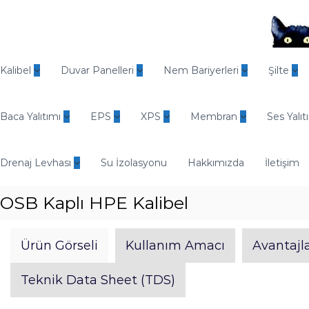
İ
ç
e
r
O
i
d
Kalibel
Duvar Panelleri
Nem Bariyerleri
Şilte
ğ
i
e
n
g
Baca Yalıtımı
EPS
XPS
Membran
Ses Yalıt
E
e
n
ç
d
Drenaj Levhası
Su İzolasyonu
Hakkımızda
İletişim
ü
s
OSB Kaplı HPE Kalibel
t
r
i
Ürün Görseli
Kullanım Amacı
Avantajla
y
e
Teknik Data Sheet (TDS)
l
Y