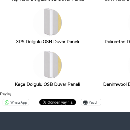
a
l
ı
t
ı
m
XPS Dolgulu OSB Duvar Paneli
Poliüretan 
A
n
k
a
r
a
Keçe Dolgulu OSB Duvar Paneli
Denimwool D
T
Paylaş
ü
r
WhatsApp
Yazdır
k
i
y