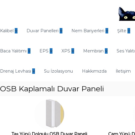
İ
ç
e
r
O
i
d
Kalibel
Duvar Panelleri
Nem Bariyerleri
Şilte
ğ
i
e
n
g
Baca Yalıtımı
EPS
XPS
Membran
Ses Yalıt
E
e
n
ç
d
Drenaj Levhası
Su İzolasyonu
Hakkımızda
İletişim
ü
s
OSB Kaplamalı Duvar Paneli
t
r
i
y
e
l
Y
Taş Yünü Dolgulu OSB Duvar Paneli
Cam Yünü Do