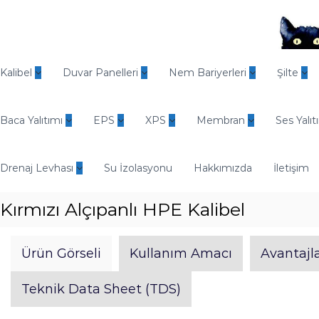
İ
ç
e
r
O
i
d
Kalibel
Duvar Panelleri
Nem Bariyerleri
Şilte
ğ
i
e
n
g
Baca Yalıtımı
EPS
XPS
Membran
Ses Yalıt
E
e
n
ç
d
Drenaj Levhası
Su İzolasyonu
Hakkımızda
İletişim
ü
s
Kırmızı Alçıpanlı HPE Kalibel
t
r
i
Ürün Görseli
Kullanım Amacı
Avantajla
y
e
Teknik Data Sheet (TDS)
l
Y