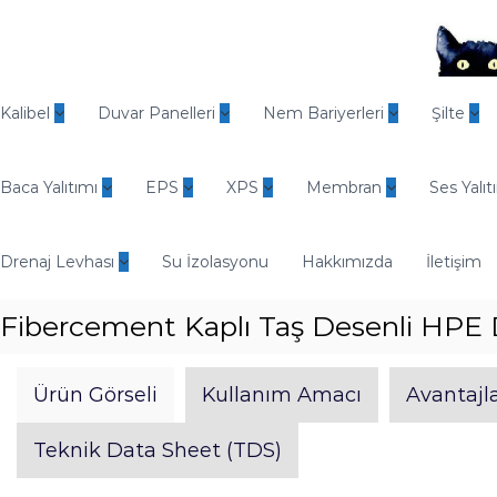
İ
ç
e
r
O
i
d
Kalibel
Duvar Panelleri
Nem Bariyerleri
Şilte
ğ
i
e
n
g
Baca Yalıtımı
EPS
XPS
Membran
Ses Yalıt
E
e
n
ç
d
Drenaj Levhası
Su İzolasyonu
Hakkımızda
İletişim
ü
s
Fibercement Kaplı Taş Desenli HPE 
t
r
i
Ürün Görseli
Kullanım Amacı
Avantajla
y
e
Teknik Data Sheet (TDS)
l
Y