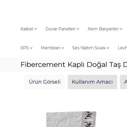
İ
ç
e
r
O
i
d
Kalibel
Duvar Panelleri
Nem Bariyerleri
ğ
i
e
n
g
XPS
Membran
Ses Yalıtım Sıvası
Levh
E
e
n
ç
d
Fibercement Kaplı Doğal Taş 
ü
s
Ürün Görseli
Kullanım Amacı
A
t
r
i
y
e
l
Y