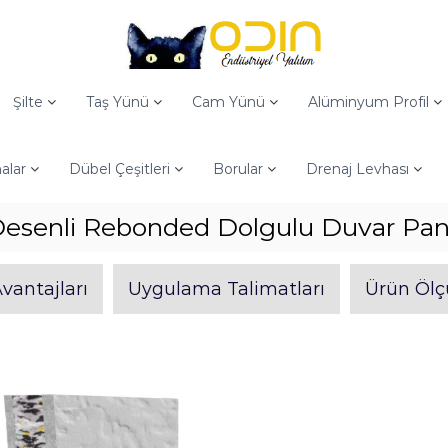
Şilte
Taş Yünü
Cam Yünü
Alüminyum Profil
alar
Dübel Çeşitleri
Borular
Drenaj Levhası
Desenli Rebonded Dolgulu Duvar Pan
vantajları
Uygulama Talimatları
Ürün Ölç