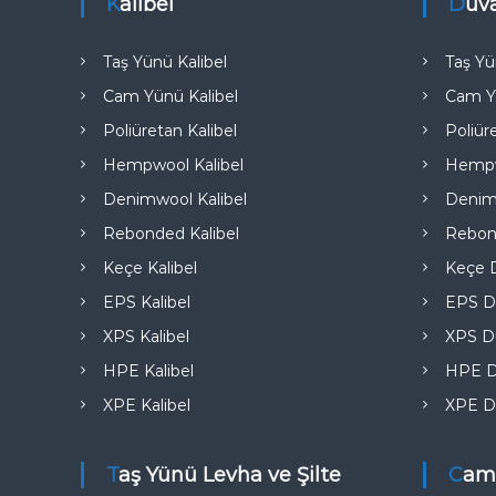
e
Kalibel
Duv
Taş Yünü Kalibel
Taş Yü
Cam Yünü Kalibel
Cam Y
Poliüretan Kalibel
Poliür
Hempwool Kalibel
Hempw
Denimwool Kalibel
Denim
Rebonded Kalibel
Rebon
Keçe Kalibel
Keçe D
EPS Kalibel
EPS D
XPS Kalibel
XPS Du
HPE Kalibel
HPE D
XPE Kalibel
XPE D
Taş Yünü Levha ve Şilte
Cam