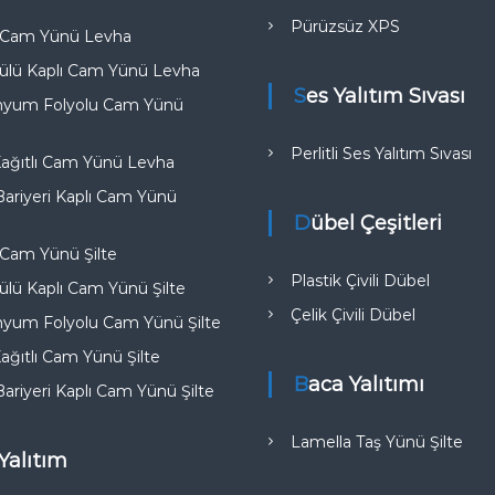
Pürüzsüz XPS
k Cam Yünü Levha
ülü Kaplı Cam Yünü Levha
Ses Yalıtım Sıvası
nyum Folyolu Cam Yünü
Perlitli Ses Yalıtım Sıvası
Kağıtlı Cam Yünü Levha
riyeri Kaplı Cam Yünü
Dübel Çeşitleri
 Cam Yünü Şilte
Plastik Çivili Dübel
lü Kaplı Cam Yünü Şilte
Çelik Çivili Dübel
nyum Folyolu Cam Yünü Şilte
Kağıtlı Cam Yünü Şilte
Baca Yalıtımı
riyeri Kaplı Cam Yünü Şilte
Lamella Taş Yünü Şilte
 Yalıtım