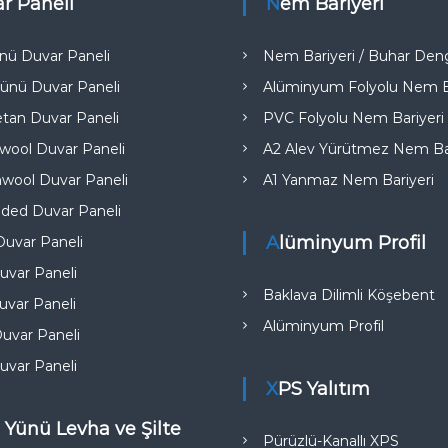
ar Paneli
Nem Bariyeri
nü Duvar Paneli
Nem Bariyeri / Buhar Deng
ünü Duvar Paneli
Alüminyum Folyolu Nem Ba
etan Duvar Paneli
PVC Folyolu Nem Bariyeri
ool Duvar Paneli
A2 Alev Yürütmez Nem Bar
wool Duvar Paneli
A1 Yanmaz Nem Bariyeri​
ded Duvar Paneli
Alüminyum Profil
uvar Paneli
uvar Paneli
Baklava Dilimli Köşebent
var Paneli
Alüminyum Profil
uvar Paneli
uvar Paneli
XPS Yalıtım
 Yünü Levha ve Şilte
Pürüzlü-Kanallı XPS