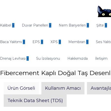
İ
ç
e
r
O
i
d
Kalibel
Duvar Panelleri
Nem Bariyerleri
Şilte
ğ
i
e
n
g
Baca Yalıtımı
EPS
XPS
Membran
Ses Yalıt
E
e
n
ç
d
Drenaj Levhası
Su İzolasyonu
Hakkımızda
İletişim
ü
s
Fibercement Kaplı Doğal Taş Desenl
t
r
i
Ürün Görseli
Kullanım Amacı
Avantajla
y
e
Teknik Data Sheet (TDS)
l
Y