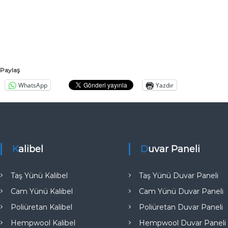
a
l
ı
t
ı
m
Paylaş
A
WhatsApp
Yazdır
n
k
a
r
a
Kalibel
Duvar Paneli
T
ü
Taş Yünü Kalibel
Taş Yünü Duvar Paneli
r
k
Cam Yünü Kalibel
Cam Yünü Duvar Paneli
i
Poliüretan Kalibel
Poliüretan Duvar Paneli
y
Hempwool Kalibel
Hempwool Duvar Paneli