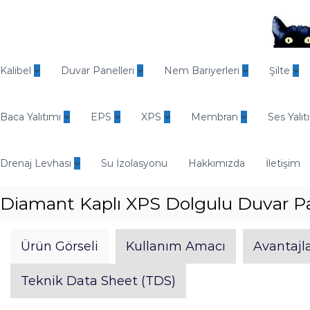
İ
ç
e
r
O
i
d
Kalibel
Duvar Panelleri
Nem Bariyerleri
Şilte
ğ
i
e
n
g
Baca Yalıtımı
EPS
XPS
Membran
Ses Yalıt
E
e
n
ç
d
Drenaj Levhası
Su İzolasyonu
Hakkımızda
İletişim
ü
s
Diamant Kaplı XPS Dolgulu Duvar Pa
t
r
i
Ürün Görseli
Kullanım Amacı
Avantajla
y
e
Teknik Data Sheet (TDS)
l
Y