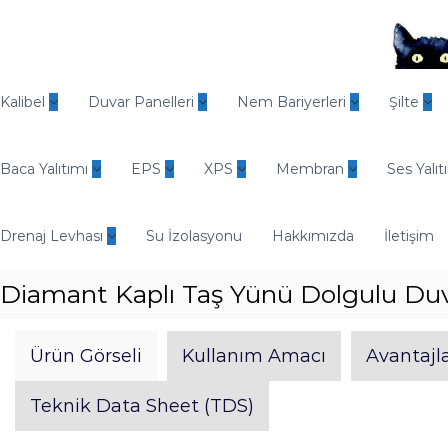
İ
ç
e
r
O
i
d
Kalibel
Duvar Panelleri
Nem Bariyerleri
Şilte
ğ
i
e
n
g
Baca Yalıtımı
EPS
XPS
Membran
Ses Yalıt
E
e
n
ç
d
Drenaj Levhası
Su İzolasyonu
Hakkımızda
İletişim
ü
s
Diamant Kaplı Taş Yünü Dolgulu Duv
t
r
i
Ürün Görseli
Kullanım Amacı
Avantajla
y
e
Teknik Data Sheet (TDS)
l
Y