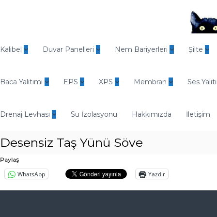
İ
ç
e
r
O
i
d
Kalibel
Duvar Panelleri
Nem Bariyerleri
Şilte
ğ
i
e
n
g
Baca Yalıtımı
EPS
XPS
Membran
Ses Yalıt
E
e
n
ç
d
Drenaj Levhası
Su İzolasyonu
Hakkımızda
İletişim
ü
s
Desensiz Taş Yünü Söve
t
r
Paylaş
i
WhatsApp
Yazdır
y
e
l
Y