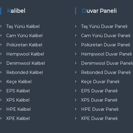
a
Kalibel
Duvar Paneli
l
ı
t
Taş Yünü Kalibel
Taş Yünü Duvar Paneli
ı
Cam Yünü Kalibel
Cam Yünü Duvar Paneli
m
Poliüretan Kalibel
Poliüretan Duvar Paneli
A
n
Hempwool Kalibel
Hempwool Duvar Paneli
k
Denimwool Kalibel
Denimwool Duvar Paneli
a
Rebonded Kalibel
Rebonded Duvar Paneli
r
Keçe Kalibel
Keçe Duvar Paneli
a
T
EPS Kalibel
EPS Duvar Paneli
ü
XPS Kalibel
XPS Duvar Paneli
r
HPE Kalibel
HPE Duvar Paneli
k
i
XPE Kalibel
XPE Duvar Paneli
y