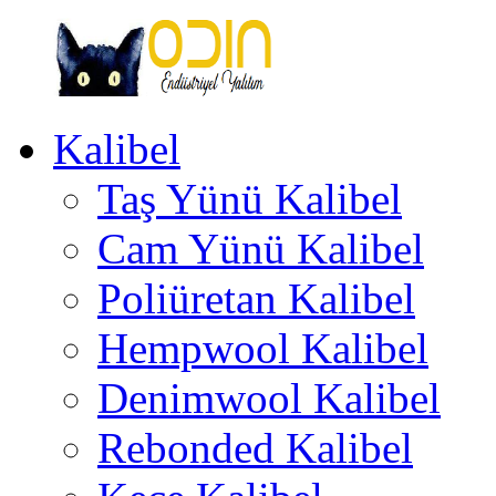
İçeriğe
geç
Kalibel
Odin
Endüstriyel
Taş Yünü Kalibel
Yalıtım
Ankara
Türkiye
Cam Yünü Kalibel
Poliüretan Kalibel
Hempwool Kalibel
Denimwool Kalibel
Rebonded Kalibel