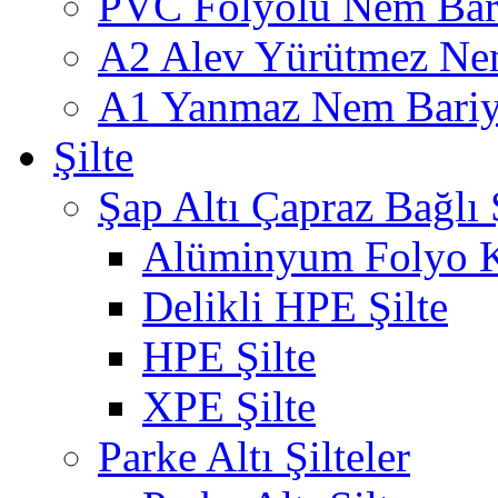
PVC Folyolu Nem Bar
A2 Alev Yürütmez Nem
A1 Yanmaz Nem Bariye
Şilte
Şap Altı Çapraz Bağlı Ş
Alüminyum Folyo K
Delikli HPE Şilte
HPE Şilte
XPE Şilte
Parke Altı Şilteler