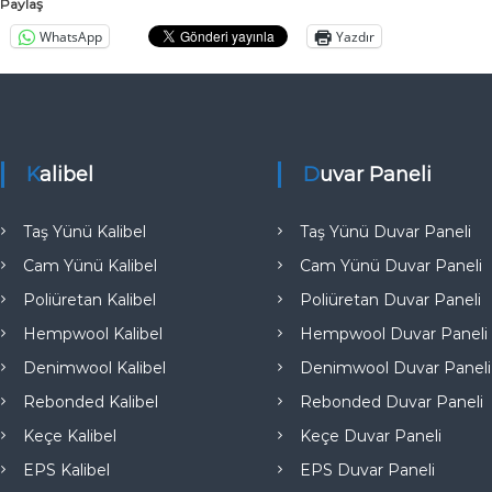
Paylaş
a
WhatsApp
Yazdır
l
ı
t
ı
m
A
Kalibel
Duvar Paneli
n
k
Taş Yünü Kalibel
Taş Yünü Duvar Paneli
a
Cam Yünü Kalibel
Cam Yünü Duvar Paneli
r
Poliüretan Kalibel
Poliüretan Duvar Paneli
a
T
Hempwool Kalibel
Hempwool Duvar Paneli
ü
Denimwool Kalibel
Denimwool Duvar Paneli
r
Rebonded Kalibel
Rebonded Duvar Paneli
k
i
Keçe Kalibel
Keçe Duvar Paneli
y
EPS Kalibel
EPS Duvar Paneli