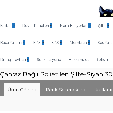
İ
ç
e
r
O
i
d
Kalibel
Duvar Panelleri
Nem Bariyerleri
Şilte
ğ
i
e
n
g
Baca Yalıtımı
EPS
XPS
Membran
Ses Yalıt
E
e
n
ç
d
Drenaj Levhası
Su İzolasyonu
Hakkımızda
İletişim
ü
s
Çapraz Bağlı Polietilen Şilte-Siyah 3
t
r
i
Ürün Görseli
Renk Seçenekleri
Kullan
y
e
l
Y