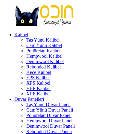
İçeriğe
geç
Kalibel
Odin
Taş Yünü Kalibel
Endüstriyel
Cam Yünü Kalibel
Yalıtım
Poliüretan Kalibel
Ankara
Hempwool Kalibel
Türkiye
Denimwool Kalibel
Rebonded Kalibel
Keçe Kalibel
EPS Kalibel
XPS Kalibel
HPE Kalibel
XPE Kalibel
Duvar Panelleri
Taş Yünü Duvar Paneli
Cam Yünü Duvar Paneli
Poliüretan Duvar Paneli
Hempwool Duvar Paneli
Denimwool Duvar Paneli
Rebonded Duvar Paneli