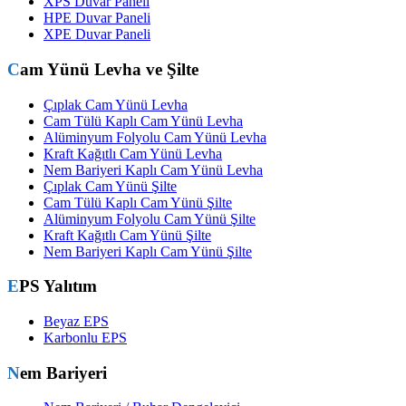
XPS Duvar Paneli
HPE Duvar Paneli
XPE Duvar Paneli
Cam Yünü Levha ve Şilte
Çıplak Cam Yünü Levha
Cam Tülü Kaplı Cam Yünü Levha
Alüminyum Folyolu Cam Yünü Levha
Kraft Kağıtlı Cam Yünü Levha
Nem Bariyeri Kaplı Cam Yünü Levha
Çıplak Cam Yünü Şilte
Cam Tülü Kaplı Cam Yünü Şilte
Alüminyum Folyolu Cam Yünü Şilte
Kraft Kağıtlı Cam Yünü Şilte
Nem Bariyeri Kaplı Cam Yünü Şilte
EPS Yalıtım
Beyaz EPS
Karbonlu EPS
Nem Bariyeri