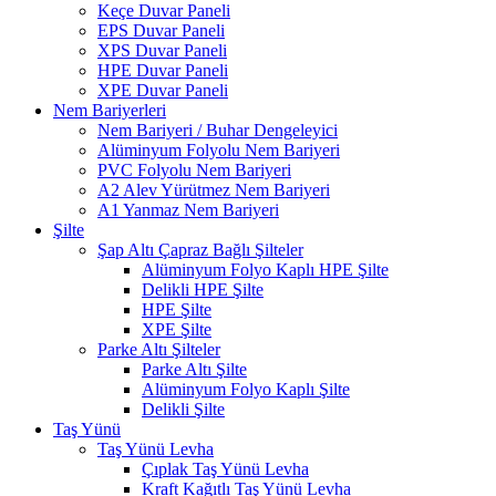
Keçe Duvar Paneli
EPS Duvar Paneli
XPS Duvar Paneli
HPE Duvar Paneli
XPE Duvar Paneli
Nem Bariyerleri
Nem Bariyeri / Buhar Dengeleyici
Alüminyum Folyolu Nem Bariyeri
PVC Folyolu Nem Bariyeri
A2 Alev Yürütmez Nem Bariyeri​
A1 Yanmaz Nem Bariyeri​
Şilte
Şap Altı Çapraz Bağlı Şilteler
Alüminyum Folyo Kaplı HPE Şilte
Delikli HPE Şilte
HPE Şilte
XPE Şilte
Parke Altı Şilteler
Parke Altı Şilte
Alüminyum Folyo Kaplı Şilte
Delikli Şilte
Taş Yünü
Taş Yünü Levha
Çıplak Taş Yünü Levha
Kraft Kağıtlı Taş Yünü Levha