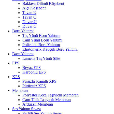
Baklava Dilimli Köşebent
Alçı Köşebent
Tavan U
Tavan C
Duvar U
Duvar C
Boru Yalıtımı
Taş Yünü Boru Yalıtımı
Cam Yünü Boru Yalıtımı
Polietilen Boru Yalıtımı
Elastomerik Kauçuk Boru Yalıtımı
Baca Yalıtımı
Lamella Taş Yünü Şilte
EPS
Beyaz EPS
Karbonlu EPS
XPS
Pürüzlü-Kanallı XPS
Pürüzsüz XPS
Membran
Polyester Keçe Taşıyıcılı Membran
Cam Tülü Taşıyıcılı Membran
Arduazlı Membran
Ses Yalıtım Sıvası
Perlitli Ses Yalıtım Sıvası