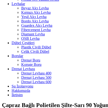
Levhalar
Beyaz Alçı Levha
Kırmızı Alçı Levha
Yeşil Alçı Levha
Bordo Alçı Levha
Guardex Alçı Levha
Fibercement Levha
Diamant Levha
OSB Levha
Dübel Çeşitleri
Plastik Çivili Dübel
Çelik Çivili Dübel
Borular
Drenaj Boru
Koruge Boru
Drenaj Levhası
Drenaj Levhası 400
Drenaj Levhası 500
Drenaj Levhası 600
Su İzolasyonu
Hakkımızda
İletişim
Çapraz Bağlı Polietilen Şilte-Sarı 90 Yoğu