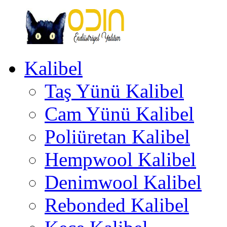
İçeriğe
geç
Kalibel
Odin
Endüstriyel
Taş Yünü Kalibel
Yalıtım
Ankara
Türkiye
Cam Yünü Kalibel
Poliüretan Kalibel
Hempwool Kalibel
Denimwool Kalibel
Rebonded Kalibel