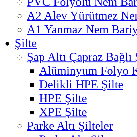
PVC Folyolu Nem Bar
A2 Alev Yürütmez Nem
A1 Yanmaz Nem Bariye
Şilte
Şap Altı Çapraz Bağlı Ş
Alüminyum Folyo K
Delikli HPE Şilte
HPE Şilte
XPE Şilte
Parke Altı Şilteler