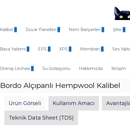
İ
ç
e
r
O
i
d
Kalibel
Duvar Panelleri
Nem Bariyerleri
Şilte
ğ
i
e
n
g
Baca Yalıtımı
EPS
XPS
Membran
Ses Yalıt
E
e
n
ç
d
Drenaj Levhası
Su İzolasyonu
Hakkımızda
İletişim
ü
s
Bordo Alçıpanlı Hempwool Kalibel
t
r
i
Ürün Görseli
Kullanım Amacı
Avantajla
y
e
Teknik Data Sheet (TDS)
l
Y