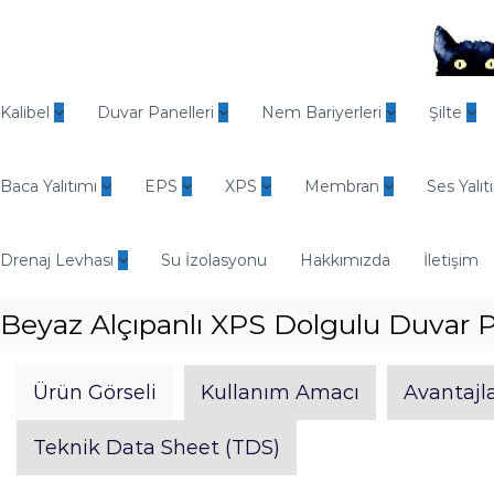
İ
ç
e
r
O
i
d
Kalibel
Duvar Panelleri
Nem Bariyerleri
Şilte
ğ
i
e
n
g
Baca Yalıtımı
EPS
XPS
Membran
Ses Yalıt
E
e
n
ç
d
Drenaj Levhası
Su İzolasyonu
Hakkımızda
İletişim
ü
s
Beyaz Alçıpanlı XPS Dolgulu Duvar P
t
r
i
Ürün Görseli
Kullanım Amacı
Avantajla
y
e
Teknik Data Sheet (TDS)
l
Y