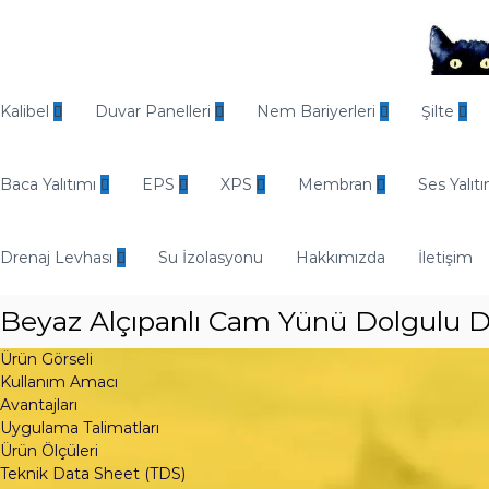
İ
ç
e
r
O
i
d
Kalibel
Duvar Panelleri
Nem Bariyerleri
Şilte
ğ
i
e
n
g
Baca Yalıtımı
EPS
XPS
Membran
Ses Yalıtı
E
e
n
ç
d
Drenaj Levhası
Su İzolasyonu
Hakkımızda
İletişim
ü
s
Beyaz Alçıpanlı Cam Yünü Dolgulu D
t
r
Ürün Görseli
i
Kullanım Amacı
y
Avantajları
e
Uygulama Talimatları
l
Ürün Ölçüleri
Teknik Data Sheet (TDS)
Y