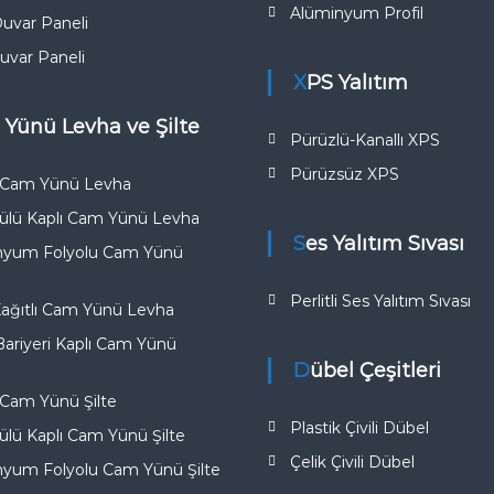
Alüminyum Profil
uvar Paneli
uvar Paneli
XPS Yalıtım
 Yünü Levha ve Şilte
Pürüzlü-Kanallı XPS
Pürüzsüz XPS
k Cam Yünü Levha
ülü Kaplı Cam Yünü Levha
Ses Yalıtım Sıvası
nyum Folyolu Cam Yünü
Perlitli Ses Yalıtım Sıvası
Kağıtlı Cam Yünü Levha
riyeri Kaplı Cam Yünü
Dübel Çeşitleri
 Cam Yünü Şilte
Plastik Çivili Dübel
lü Kaplı Cam Yünü Şilte
Çelik Çivili Dübel
nyum Folyolu Cam Yünü Şilte