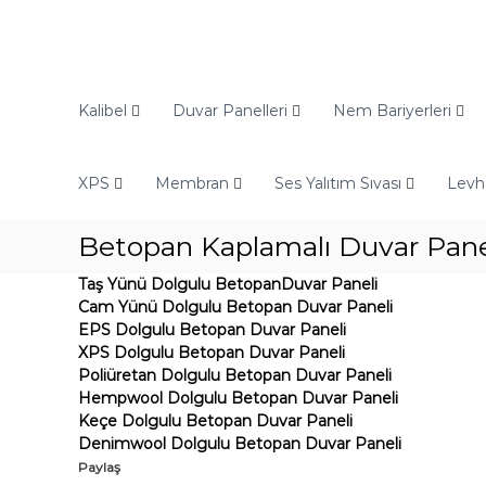
İ
ç
e
r
O
i
d
Kalibel
Duvar Panelleri
Nem Bariyerleri
ğ
i
e
n
g
XPS
Membran
Ses Yalıtım Sıvası
Levh
E
e
n
ç
d
Betopan Kaplamalı Duvar Pane
ü
Taş Yünü Dolgulu BetopanDuvar Paneli
s
Cam Yünü Dolgulu Betopan Duvar Paneli
t
EPS Dolgulu Betopan Duvar Paneli
r
XPS Dolgulu Betopan Duvar Paneli
i
Poliüretan Dolgulu Betopan Duvar Paneli
y
Hempwool Dolgulu Betopan Duvar Paneli
Keçe Dolgulu Betopan Duvar Paneli
e
Denimwool Dolgulu Betopan Duvar Paneli
l
Paylaş
Y