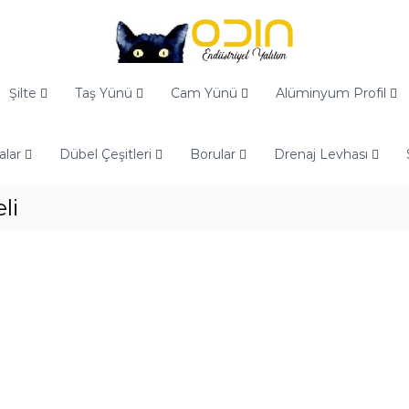
Şilte
Taş Yünü
Cam Yünü
Alüminyum Profil
alar
Dübel Çeşitleri
Borular
Drenaj Levhası
li