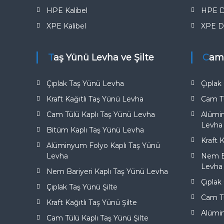
e
HPE Kalibel
HPE D
XPE Kalibel
XPE D
Taş Yünü Levha ve Şilte
Cam
Çıplak Taş Yünü Levha
Çıpla
Kraft Kağıtlı Taş Yünü Levha
Cam T
Cam Tülü Kaplı Taş Yünü Levha
Alümi
Levha
Bitüm Kaplı Taş Yünü Levha
Kraft 
Alüminyum Folyo Kaplı Taş Yünü
Levha
Nem Ba
Levha
Nem Bariyeri Kaplı Taş Yünü Levha
Çıplak
Çıplak Taş Yünü Şilte
Cam Tü
Kraft Kağıtlı Taş Yünü Şilte
Alümi
Cam Tülü Kaplı Taş Yünü Şilte