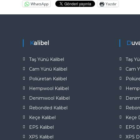
a
WhatsApp
Yazdır
l
ı
t
ı
m
Kalibel
Duv
A
n
Taş Yünü Kalibel
Taş Yü
k
Cam Yünü Kalibel
Cam Y
a
r
Poliüretan Kalibel
Poliür
a
Hempwool Kalibel
Hempw
T
Denimwool Kalibel
Denim
ü
Rebonded Kalibel
Rebon
r
k
Keçe Kalibel
Keçe D
i
EPS Kalibel
EPS D
y
XPS Kalibel
XPS Du