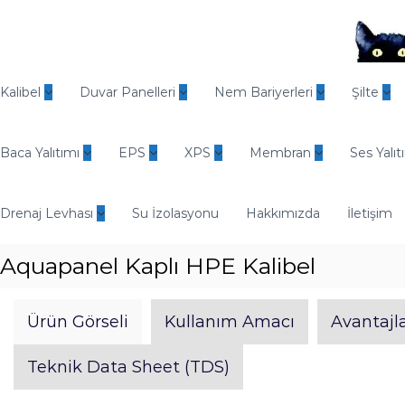
İ
ç
e
r
O
i
d
Kalibel
Duvar Panelleri
Nem Bariyerleri
Şilte
ğ
i
e
n
g
Baca Yalıtımı
EPS
XPS
Membran
Ses Yalıt
E
e
n
ç
d
Drenaj Levhası
Su İzolasyonu
Hakkımızda
İletişim
ü
s
Aquapanel Kaplı HPE Kalibel
t
r
i
Ürün Görseli
Kullanım Amacı
Avantajla
y
e
Teknik Data Sheet (TDS)
l
Y