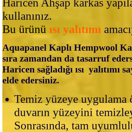
Haricen Ahşap karkas yapıla
kullanınız.
Bu ürünü
ısı yalıtımı
amacıy
Aquapanel Kaplı Hempwool Kalib
sıra zamandan da tasarruf eders
Haricen sağladığı ısı yalıtımı sa
elde edersiniz.
Temiz yüzeye uygulama ö
duvarın yüzeyini temizle
Sonrasında, tam uyumlulu