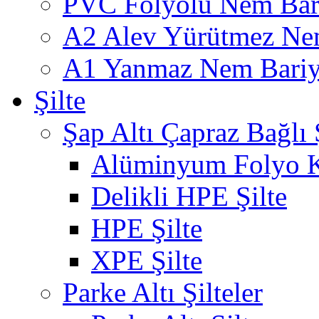
PVC Folyolu Nem Bar
A2 Alev Yürütmez Nem
A1 Yanmaz Nem Bariye
Şilte
Şap Altı Çapraz Bağlı Ş
Alüminyum Folyo K
Delikli HPE Şilte
HPE Şilte
XPE Şilte
Parke Altı Şilteler