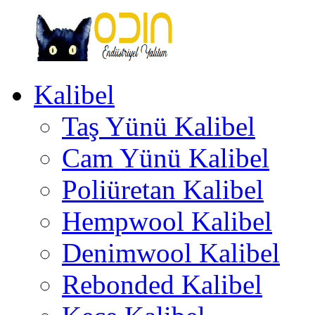
İçeriğe
geç
Kalibel
Odin
Endüstriyel
Taş Yünü Kalibel
Yalıtım
Ankara
Türkiye
Cam Yünü Kalibel
Poliüretan Kalibel
Hempwool Kalibel
Denimwool Kalibel
Rebonded Kalibel