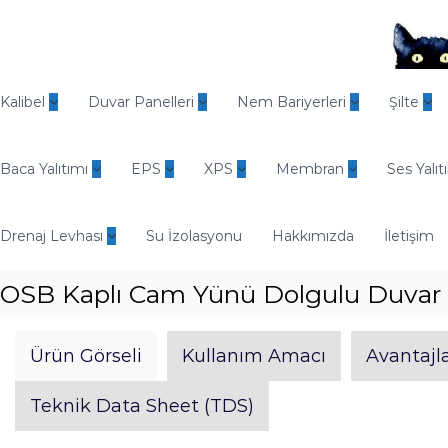
İ
ç
e
r
O
i
d
Kalibel
Duvar Panelleri
Nem Bariyerleri
Şilte
ğ
i
e
n
g
Baca Yalıtımı
EPS
XPS
Membran
Ses Yalıt
E
e
n
ç
d
Drenaj Levhası
Su İzolasyonu
Hakkımızda
İletişim
ü
s
OSB Kaplı Cam Yünü Dolgulu Duvar 
t
r
i
Ürün Görseli
Kullanım Amacı
Avantajla
y
e
Teknik Data Sheet (TDS)
l
Y