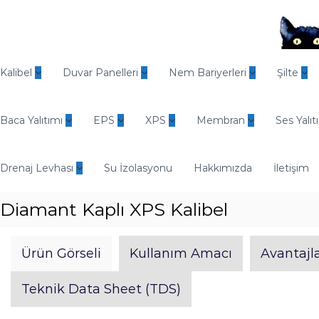
İ
ç
e
r
O
i
d
Kalibel
Duvar Panelleri
Nem Bariyerleri
Şilte
ğ
i
e
n
g
Baca Yalıtımı
EPS
XPS
Membran
Ses Yalıt
E
e
n
ç
d
Drenaj Levhası
Su İzolasyonu
Hakkımızda
İletişim
ü
s
Diamant Kaplı XPS Kalibel
t
r
i
Ürün Görseli
Kullanım Amacı
Avantajla
y
e
Teknik Data Sheet (TDS)
l
Y