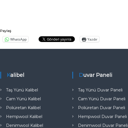
a
l
ı
t
ı
Paylaş
m
WhatsApp
Yazdır
A
n
k
a
r
Kalibel
Duvar Paneli
a
T
Taş Yünü Kalibel
Taş Yünü Duvar Paneli
ü
Cam Yünü Kalibel
Cam Yünü Duvar Paneli
r
k
Poliüretan Kalibel
Poliüretan Duvar Paneli
i
Hempwool Kalibel
Hempwool Duvar Paneli
y
Denimwool Kalibel
Denimwool Duvar Paneli